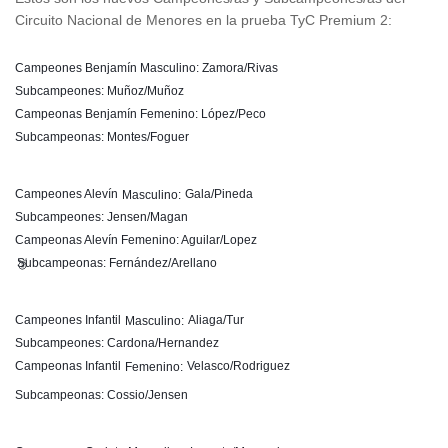
Circuito Nacional de Menores en la prueba TyC Premium 2:
Campeones Benjamín Masculino: Zamora/Rivas
Subcampeones: Muñoz/Muñoz
Campeonas Benjamín Femenino: López/Peco
Subcampeonas: Montes/Foguer
Campeones Alevín
Gala/Pineda
Masculino:
Subcampeones: Jensen/Magan
Campeonas Alevín Femenino: Aguilar/Lopez
Subcampeonas: Fernández/Arellano
🥈
Campeones Infantil
Aliaga/Tur
Masculino:
Subcampeones: Cardona/Hernandez
Campeonas Infantil
Velasco/Rodriguez
Femenino:
Subcampeonas: Cossio/Jensen