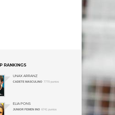
P RANKINGS
UNAX ARRANZ
CADETE MASCULINO
7770 puntos
ELIA PONS
JUNIOR FEMEN INO
6741 puntos