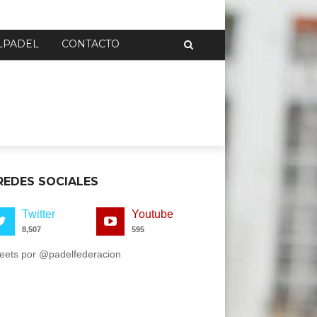
LPADEL
CONTACTO
REDES SOCIALES
Twitter
Youtube
8,507
595
eets por @padelfederacion