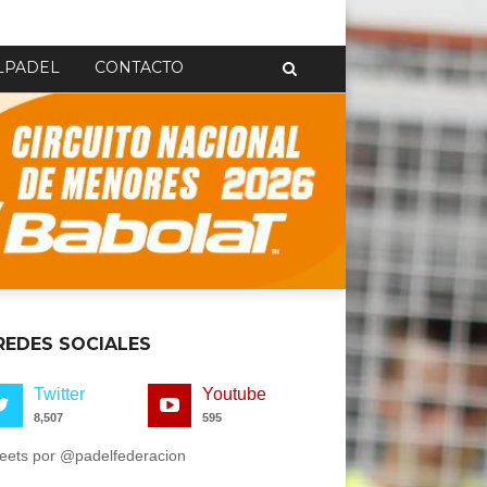
LPADEL
CONTACTO
REDES SOCIALES
Twitter
Youtube
8,507
595
eets por @padelfederacion