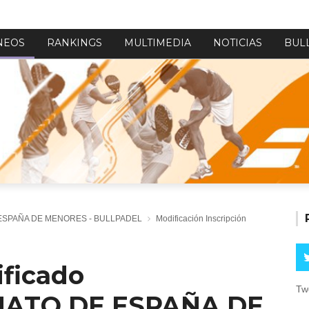
NEOS
RANKINGS
MULTIMEDIA
NOTICIAS
BUL
ESPAÑA DE MENORES - BULLPADEL
Modificación Inscripción
ificado
Tw
ATO DE ESPAÑA DE