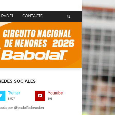
LPADEL
CONTACTO
REDES SOCIALES
Twitter
Youtube
8,507
595
eets por @padelfederacion