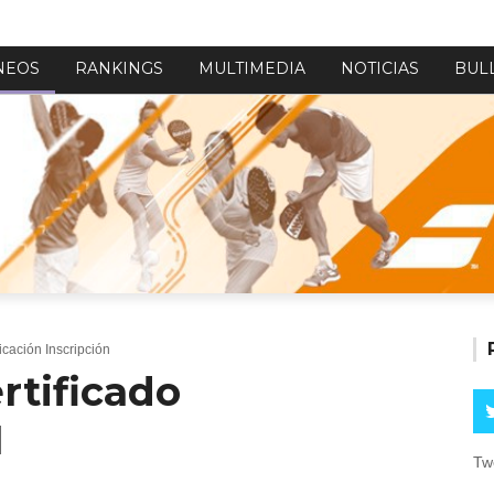
NEOS
RANKINGS
MULTIMEDIA
NOTICIAS
BUL
icación Inscripción
rtificado
1
Tw