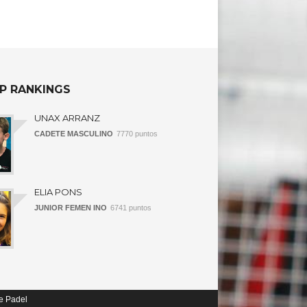
P RANKINGS
UNAX ARRANZ
CADETE MASCULINO
7770 puntos
ELIA PONS
JUNIOR FEMEN INO
6741 puntos
e Padel