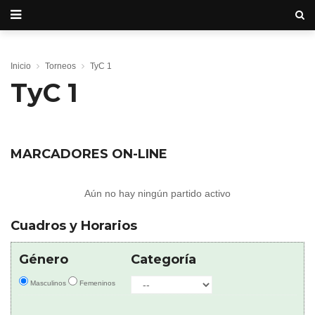
Inicio
Torneos
TyC 1
TyC 1
MARCADORES ON-LINE
Aún no hay ningún partido activo
Cuadros y Horarios
Género
Categoría
Masculinos
Femeninos