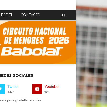
LPADEL
CONTACTO
REDES SOCIALES
Twitter
Youtube
8,507
595
eets por @padelfederacion