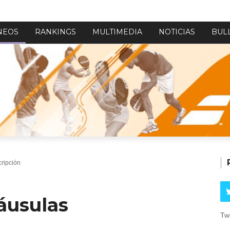
NEOS
RANKINGS
MULTIMEDIA
NOTICIAS
BUL
cripción
áusulas
Tw