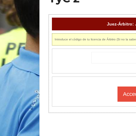
Juez-Árbitro
Introduce el código de tu licencia de Árbitro (Si no la sabe
Acced