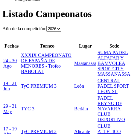
Listado Campeonatos
Año de la competición:
Fechas
Torneo
Lugar
Sede
SUMA PADEL
XXXIX CAMPEONATO
ALFAFAR Y
24 - 30
DE ESPAÑA DE
Massanassa
BAMVOLEA
Ago
MENORES - Trofeo
SPORTCITY
BABOLAT
MASSANASSA
CENTRAL
19 - 21
TyC PREMIUM 3
León
PADEL SPORT
Jun
LEON SL
PADEL
REYNO DE
29 - 31
TYC 3
Beriáin
NAVARRA
May
CLUB
DEPORTIVO
CLUB
17 - 19
TyC PREMIUM 2
Alicante
ATLETICO