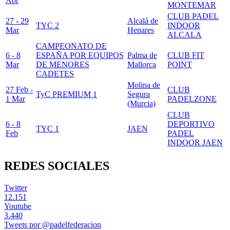
Abr
MONTEMAR
CLUB PADEL
27 - 29
Alcalá de
TYC 2
INDOOR
Mar
Henares
ALCALA
CAMPEONATO DE
6 - 8
ESPAÑA POR EQUIPOS
Palma de
CLUB FIT
Mar
DE MENORES
Mallorca
POINT
CADETES
Molina de
27 Feb -
CLUB
TyC PREMIUM 1
Segura
1 Mar
PADELZONE
(Murcia)
CLUB
6 - 8
DEPORTIVO
TYC 1
JAEN
Feb
PADEL
INDOOR JAEN
REDES SOCIALES
Twitter
12.151
Youtube
3.440
Tweets por @padelfederacion